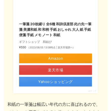
一筆箋 20枚綴り 全6種 和詩倶楽部 此の先一筆
箋 美濃和紙 和 和柄 手紙 おしゃれ 大人 紙 手紙
便箋 手紙 メモ ノート 和紙
ギフトショップ 和結び
¥550
（2023/08/05 13:08時点 | 楽天市場調べ）
Amazon
楽天市場
Yahooショッピング
ポチップ
和紙の一筆箋は幅広い年代の方に喜ばれるので、